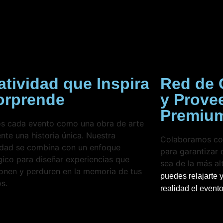
atividad que Inspira
Red de 
orprende
y Prove
Premiu
s cada evento como una obra de arte
nte una historia única. Nuestra
Colaboramos con 
idad se combina con un enfoque
para garantizar
gico para diseñar experiencias que
sea de la más al
onen y perduren en la memoria de tus
puedes relajarte 
os.
realidad el event