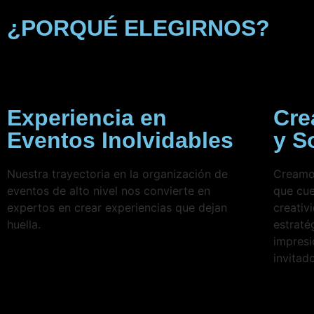
¿PORQUÉ ELEGIRNOS?
Experiencia en
Cre
Eventos Inolvidables
y S
Nuestra trayectoria en la organización de
Creamo
eventos de alto nivel nos convierte en
que cue
expertos en crear experiencias que dejan
creativ
huella.
estraté
impresi
invitad