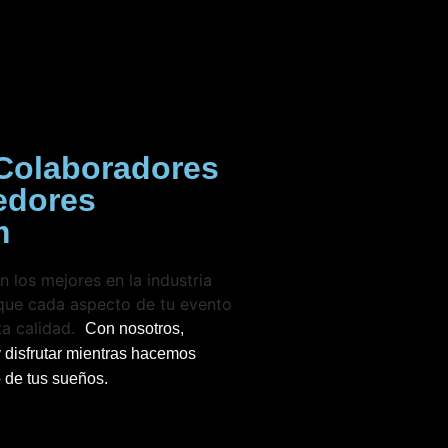
Colaboradores
edores
m
los mejores en la industria
 que cada aspecto de tu evento
ta calidad.
Con nosotros,
y disfrutar mientras hacemos
o de tus sueños.