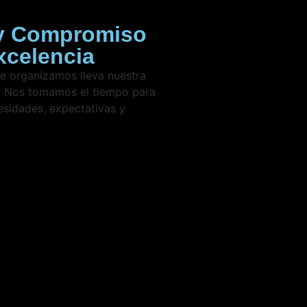
y Compromiso
xcelencia
 organizamos lleva nuestra
d. Nos tomamos el tiempo para
esidades, expectativas y