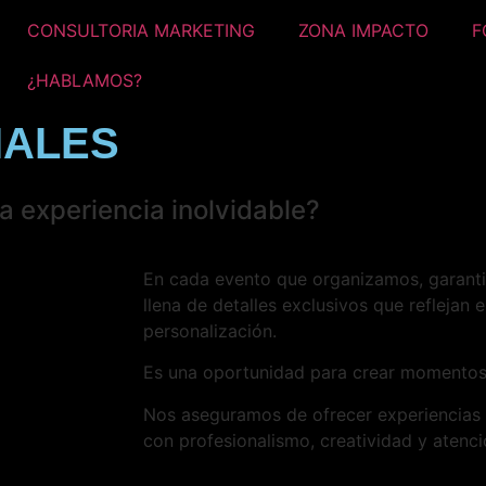
CONSULTORIA MARKETING
ZONA IMPACTO
F
¿HABLAMOS?
IALES
na experiencia inolvidable?
En cada evento que organizamos, garanti
llena de detalles exclusivos que reflejan el
personalización.
Es una oportunidad para crear momentos 
Nos aseguramos de ofrecer experiencias 
con profesionalismo, creatividad y atenció