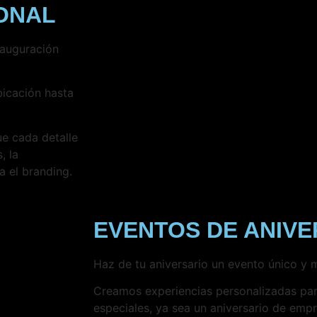
ONAL
nauguración
bicación hasta
ue cada detalle
, la
a el branding.
EVENTOS DE ANIVE
Haz de tu aniversario un evento único y
Creamos experiencias personalizadas p
especiales, ya sea un aniversario de emp