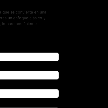
a que se convierta en una
eras un enfoque clásico y
 lo haremos único e