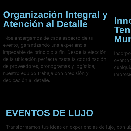
Organización Integral y
Inn
Atención al Detalle
Ten
Mun
Nos encargamos de cada aspecto de tu
evento, garantizando una experiencia
impecable de principio a fin. Desde la elección
Incorpo
de la ubicación perfecta hasta la coordinación
eventos
de proveedores, cronogramas y logística,
cualqui
nuestro equipo trabaja con precisión y
impresi
dedicación al detalle.
EVENTOS DE LUJO
Transformamos tus ideas en experiencias de lujo, con u