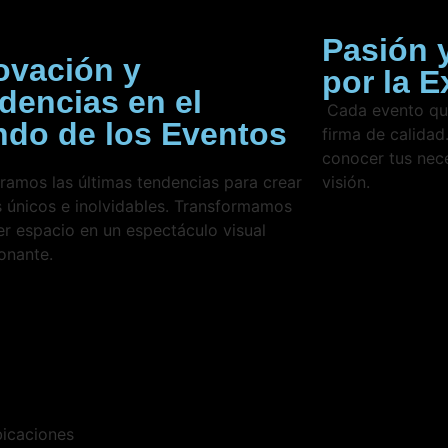
Pasión 
ovación y
por la E
dencias en el
Cada evento que
do de los Eventos
firma de calida
conocer tus nec
ramos las últimas tendencias para crear
visión.
 únicos e inolvidables. Transformamos
er espacio en un espectáculo visual
onante.
bicaciones