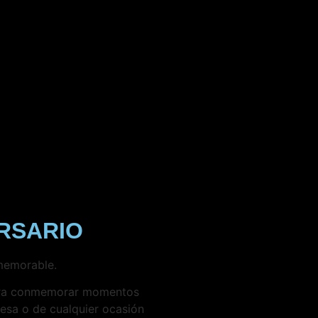
RSARIO
 memorable.
ara conmemorar momentos
resa o de cualquier ocasión